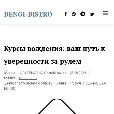
Skip
to
DENGI-BISTRO
content
TOG
NAVI
Курсы вождения: ваш путь к
уверенности за рулем
ОПУБЛІКОВНО
Олексій Іванов
23.09.2024
0 Comments
Дніпропетровська область, Кривий Ріг, вул. Пушкіна, 12А,
50000