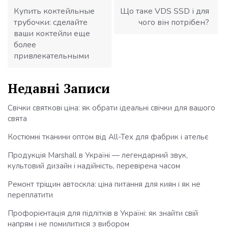
Купить коктейльные
Що таке VDS SSD і для
трубочки: сделайте
чого він потрібен?
ваши коктейли еще
более
привлекательными
Недавні Записи
Свічки святкові ціна: як обрати ідеальні свічки для вашого
свята
Костюмні тканини оптом від All-Tex для фабрик і ательє
Продукція Marshall в Україні — легендарний звук,
культовий дизайн і надійність, перевірена часом
Ремонт тріщин автоскла: ціна питання для киян і як не
переплатити
Профорієнтація для підлітків в Україні: як знайти свій
напрям і не помилитися з вибором